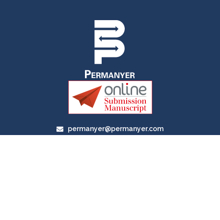
permanyer@permanyer.com
www.permanyer.com
Av. Duque D’Ávila, 92, 6.º Dtº
1050-084, Lisboa, Portugal
RECURRING LINKS
Current Issue
Ahead of Print