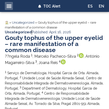
TOC Alert
ES
EN
»
Uncategorized
»
Gouty tophus of the upper eyelid – rare
manifestation of a common disease
Uncategorized
Published: April 16, 2026
Gouty tophus of the upper eyelid
– rare manifestation of a
common disease
1
2
??ngela Roda
, Marcelo Pacheco-Silva
, António
3
4
Magarreiro-Silva
, Joana Reis
1
Serviço de Dermatologia, Hospital Garcia de Orta. Almada,
2
Portugal;
Unidade Local de Saúde Almada-Seixal, Centro de
Responsabilidade Integrada de Dermatovenereologia, Almada,
3
Portugal;
Department of Dermatology, Hospital Garcia de
4
Orta, Almada, Portugal;
Centro de Responsabilidade
Integrada de Dermatovenereologia, Unidade Local de Saúde
Almada-Seixal, Av. Torrado da Silva, Pragal 2801-951 Almada,
Portugal