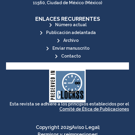
11560, Ciudad de México (México)
ENLACES RECURRENTES
Número actual
Publicación adelantada
Archivo
Enviar manuscrito
Contacto
its stakeholders.
publications, governed by and for
of web-based scholary
ensures the long-term survival
CLOCKSS is a dak archive that
Esta revista se adhiere a los principios establecidos por el
Comité de Ética de Publicaciones
Copyright 2025
Aviso Legal
Permisos y reimpresiones