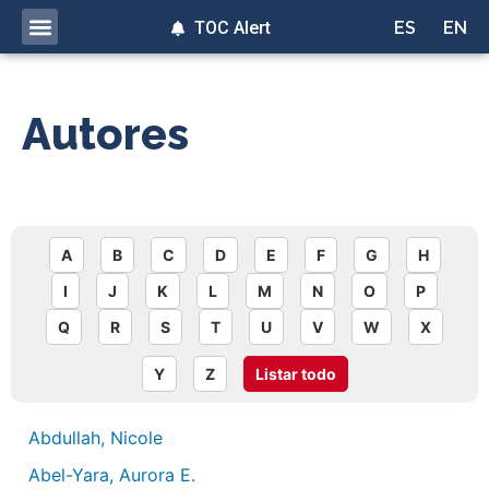
TOC Alert
ES
EN
Autores
A
B
C
D
E
F
G
H
I
J
K
L
M
N
O
P
Q
R
S
T
U
V
W
X
Y
Z
Listar todo
Abdullah, Nicole
Abel-Yara, Aurora E.