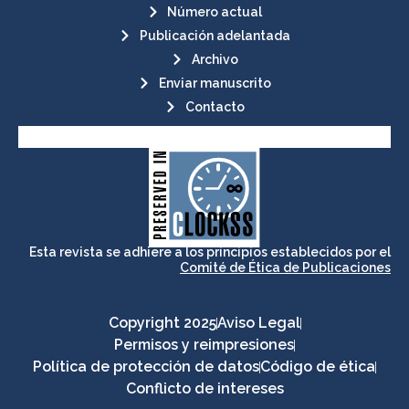
Número actual
Publicación adelantada
Archivo
Enviar manuscrito
Contacto
its stakeholders.
publications, governed by and for
of web-based scholary
ensures the long-term survival
CLOCKSS is a dak archive that
Esta revista se adhiere a los principios establecidos por el
Comité de Ética de Publicaciones
Copyright 2025
Aviso Legal
Permisos y reimpresiones
Política de protección de datos
Código de ética
Conflicto de intereses