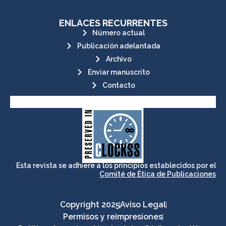
ENLACES RECURRENTES
Número actual
Publicación adelantada
Archivo
Enviar manuscrito
Contacto
its stakeholders.
publications, governed by and for
of web-based scholary
ensures the long-term survival
CLOCKSS is a dak archive that
Esta revista se adhiere a los principios establecidos por el
Comité de Ética de Publicaciones
Copyright 2025
Aviso Legal
Permisos y reimpresiones